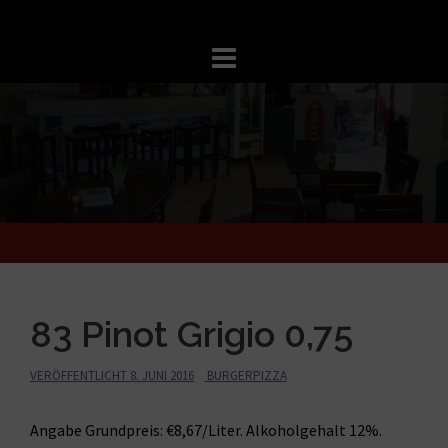
Springe
zum
Inhalt
83 Pinot Grigio 0,75
VERÖFFENTLICHT
8. JUNI 2016
BURGERPIZZA
Angabe Grundpreis: €8,67/Liter. Alkoholgehalt 12%.