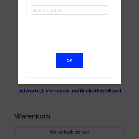
Café Bistro Bugatti
Kolpingweg 2
94060 Pocking
Bestell Hotline: 08531/3101800
Bestellzeiten:
Di. bis Sa. 16.30 - 22.30Uhr
Sonntag. 12.00 - 22.00Uhr
Montag Ruhetag
Lieferorte, Lieferkosten und Mindestbestellwert
Warenkorb
Warenkorb ist leer