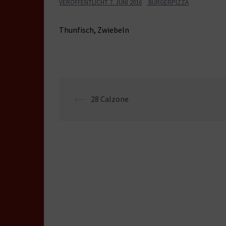
VERÖFFENTLICHT
7. JUNI 2016
BURGERPIZZA
Thunfisch, Zwiebeln
Beitrags-
⟵
28 Calzone
Navigation