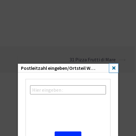
31 Pizza Frutti di Mare
⟶
Postleitzahl eingeben/Ortsteil Wählen:
SCHLIESSEN