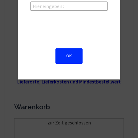
Café Bistro Bugatti
Kolpingweg 2
94060 Pocking
Bestell Hotline: 08531/3101800
Bestellzeiten:
Di. bis Sa. 16.30 - 22.30Uhr
Sonntag. 12.00 - 22.00Uhr
Montag Ruhetag
Lieferorte, Lieferkosten und Mindestbestellwert
Warenkorb
zur Zeit geschlossen