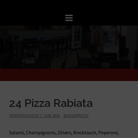
Springe
zum
Inhalt
24 Pizza Rabiata
VERÖFFENTLICHT
7. JUNI 2016
BURGERPIZZA
Salami, Champignons, Oliven, Knoblauch, Peperoni,